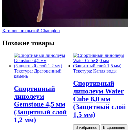
Каталог покрытий Champion
Похожие товары
Текстура: Драгоценный
Текстура: Капля воды
камень
Спортивный
Спортивный
линолеум Water
линолеум
Cube 8,0 мм
Gemstone 4,5 мм
(Защитный слой
(Защитный слой
1,5 мм)
1,2 мм)
В избранное
В сравнение