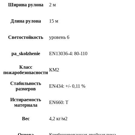
Ширина рулона
2 м
Длина рулона
15 м
Светостойкость
уровень 6
pa_skolzhenie
EN13036-4: 80-110
Класс
КМ2
пожаробезопасности
Стабильность
EN434: +/- 0,11 %
размеров
Истираемость
EN660: T
материала
Вес
4,2 кг/м2
Основа
Комбинированная двойная пена