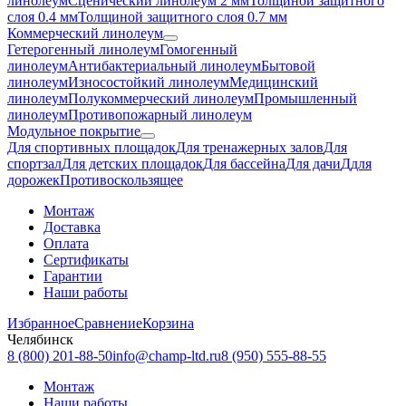
линолеум
Сценический линолеум 2 мм
Толщиной защитного
слоя 0.4 мм
Толщиной защитного слоя 0.7 мм
Коммерческий линолеум
Гетерогенный линолеум
Гомогенный
линолеум
Антибактериальный линолеум
Бытовой
линолеум
Износостойкий линолеум
Медицинский
линолеум
Полукоммерческий линолеум
Промышленный
линолеум
Противопожарный линолеум
Модульное покрытие
Для спортивных площадок
Для тренажерных залов
Для
спортзал
Для детских площадок
Для бассейна
Для дачи
Ддля
дорожек
Противоскользящее
Монтаж
Доставка
Оплата
Сертификаты
Гарантии
Наши работы
Избранное
Сравнение
Корзина
Челябинск
8 (800) 201-88-50
info@champ-ltd.ru
8 (950) 555-88-55
Монтаж
Наши работы