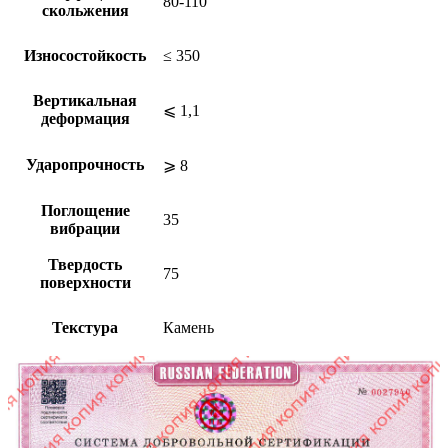
80-110
скольжения
Износостойкость
≤ 350
Вертикальная
⩽ 1,1
деформация
Ударопрочность
⩾ 8
Поглощение
35
вибрации
Твердость
75
поверхности
Текстура
Камень