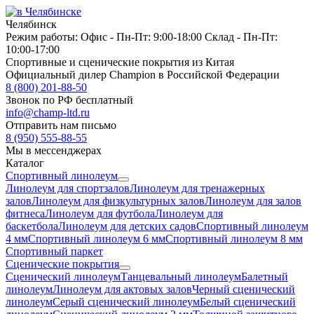
Челябинск
Режим работы:
Офис -
Пн-Пт: 9:00-18:00
Склад -
Пн-Пт:
10:00-17:00
Спортивные и сценические покрытия из Китая
Официальный дилер Champion в Российской Федерации
8 (800) 201-88-50
Звонок по РФ бесплатный
info@champ-ltd.ru
Отправить нам письмо
8 (950) 555-88-55
Мы в мессенджерах
Каталог
Спортивный линолеум
Линолеум для спортзалов
Линолеум для тренажерных
залов
Линолеум для физкультурных залов
Линолеум для залов
фитнеса
Линолеум для футбола
Линолеум для
баскетбола
Линолеум для детских садов
Спортивный линолеум
4 мм
Спортивный линолеум 6 мм
Спортивный линолеум 8 мм
Спортивный паркет
Сценические покрытия
Сценический линолеум
Танцевальный линолеум
Балетный
линолеум
Линолеум для актовых залов
Черный сценический
линолеум
Серый сценический линолеум
Белый сценический