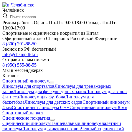
Челябинск
Режим работы:
Офис -
Пн-Пт: 9:00-18:00
Склад -
Пн-Пт:
10:00-17:00
Спортивные и сценические покрытия из Китая
Официальный дилер Champion в Российской Федерации
8 (800) 201-88-50
Звонок по РФ бесплатный
info@champ-ltd.ru
Отправить нам письмо
8 (950) 555-88-55
Мы в мессенджерах
Каталог
Спортивный линолеум
Линолеум для спортзалов
Линолеум для тренажерных
залов
Линолеум для физкультурных залов
Линолеум для залов
фитнеса
Линолеум для футбола
Линолеум для
баскетбола
Линолеум для детских садов
Спортивный линолеум
4 мм
Спортивный линолеум 6 мм
Спортивный линолеум 8 мм
Спортивный паркет
Сценические покрытия
Сценический линолеум
Танцевальный линолеум
Балетный
линолеум
Линолеум для актовых залов
Черный сценический