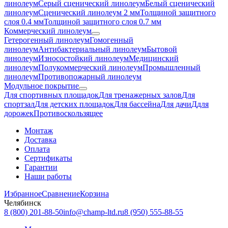
линолеум
Серый сценический линолеум
Белый сценический
линолеум
Сценический линолеум 2 мм
Толщиной защитного
слоя 0.4 мм
Толщиной защитного слоя 0.7 мм
Коммерческий линолеум
Гетерогенный линолеум
Гомогенный
линолеум
Антибактериальный линолеум
Бытовой
линолеум
Износостойкий линолеум
Медицинский
линолеум
Полукоммерческий линолеум
Промышленный
линолеум
Противопожарный линолеум
Модульное покрытие
Для спортивных площадок
Для тренажерных залов
Для
спортзал
Для детских площадок
Для бассейна
Для дачи
Ддля
дорожек
Противоскользящее
Монтаж
Доставка
Оплата
Сертификаты
Гарантии
Наши работы
Избранное
Сравнение
Корзина
Челябинск
8 (800) 201-88-50
info@champ-ltd.ru
8 (950) 555-88-55