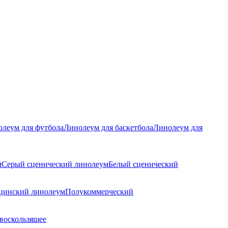
леум для футбола
Линолеум для баскетбола
Линолеум для
м
Серый сценический линолеум
Белый сценический
цинский линолеум
Полукоммерческий
воскользящее