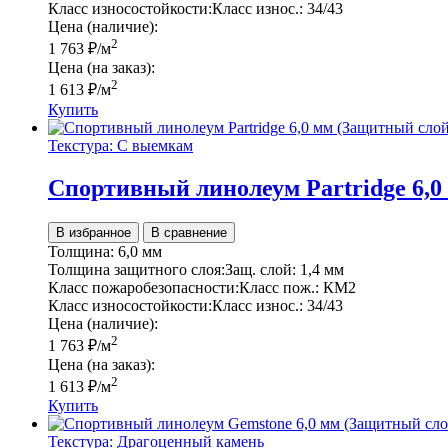
Класс износостойкости:
Класс износ.:
34/43
Цена (наличие):
2
1 763
₽
/м
Цена (на заказ):
2
1 613
₽
/м
Купить
Текстура: С выемкам
Спортивный линолеум Partridge 6,0
В избранное
В сравнение
Толщина:
6,0 мм
Толщина защитного слоя:
Защ. слой:
1,4 мм
Класс пожаробезопасности:
Класс пож.:
КМ2
Класс износостойкости:
Класс износ.:
34/43
Цена (наличие):
2
1 763
₽
/м
Цена (на заказ):
2
1 613
₽
/м
Купить
Текстура: Драгоценный камень