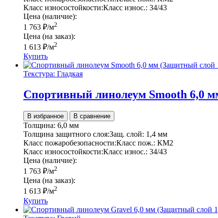
Класс износостойкости:
Класс износ.:
34/43
Цена (наличие):
2
1 763
₽
/м
Цена (на заказ):
2
1 613
₽
/м
Купить
Текстура: Гладкая
Спортивный линолеум Smooth 6,0 м
В избранное
В сравнение
Толщина:
6,0 мм
Толщина защитного слоя:
Защ. слой:
1,4 мм
Класс пожаробезопасности:
Класс пож.:
КМ2
Класс износостойкости:
Класс износ.:
34/43
Цена (наличие):
2
1 763
₽
/м
Цена (на заказ):
2
1 613
₽
/м
Купить