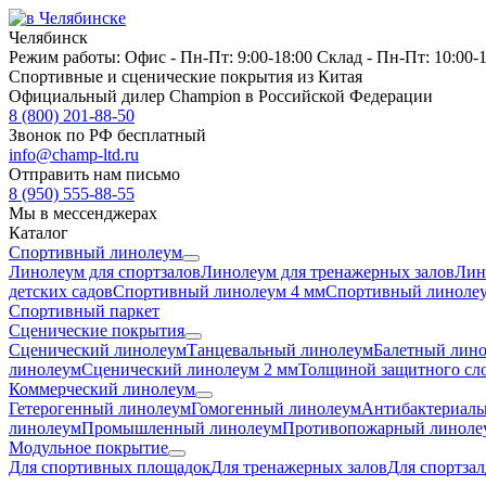
Челябинск
Режим работы:
Офис -
Пн-Пт: 9:00-18:00
Склад -
Пн-Пт: 10:00-
Спортивные и сценические покрытия из Китая
Официальный дилер Champion в Российской Федерации
8 (800) 201-88-50
Звонок по РФ бесплатный
info@champ-ltd.ru
Отправить нам письмо
8 (950) 555-88-55
Мы в мессенджерах
Каталог
Спортивный линолеум
Линолеум для спортзалов
Линолеум для тренажерных залов
Лин
детских садов
Спортивный линолеум 4 мм
Спортивный линолеу
Спортивный паркет
Сценические покрытия
Сценический линолеум
Танцевальный линолеум
Балетный лин
линолеум
Сценический линолеум 2 мм
Толщиной защитного сло
Коммерческий линолеум
Гетерогенный линолеум
Гомогенный линолеум
Антибактериаль
линолеум
Промышленный линолеум
Противопожарный линоле
Модульное покрытие
Для спортивных площадок
Для тренажерных залов
Для спортзал