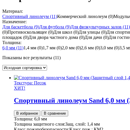
Материал:
Спортивный линолеум
(11)
Коммерческий линолеум
(0)
Модуль
Назначение:
Для баскетбола
(9)
Для футбола
(9)
Для физкультурных залов
(11)
(0)
Противоскользящее
(0)
Для школ
(0)
Для улицы
(0)
Для спорт
площадок
(0)
Для двора частного дома
(0)
Для дачи
(0)
Для гост
Толщина:
6,0 мм
(11)
1,4 мм
(0)
1,7 мм
(0)
2,0 мм
(0)
2,6 мм
(0)
3,0 мм
(0)
3,5 
Показаны все результаты (11)
Текстура: Песок
ХИТ!
Спортивный линолеум Sand 6,0 мм (
В избранное
В сравнение
Толщина:
6,0 мм
Толщина защитного слоя:
Защ. слой:
1,4 мм
Класс пожаробезопасности:
Класс пож.:
КМ2