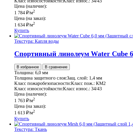
Класс износостойкости:
Класс износ.:
34/43
Цена (наличие):
2
1 784
₽
/м
Цена (на заказ):
2
1 634
₽
/м
Купить
Текстура: Капля воды
Спортивный линолеум Water Cube 6,
В избранное
В сравнение
Толщина:
6,0 мм
Толщина защитного слоя:
Защ. слой:
1,4 мм
Класс пожаробезопасности:
Класс пож.:
КМ2
Класс износостойкости:
Класс износ.:
34/43
Цена (наличие):
2
1 763
₽
/м
Цена (на заказ):
2
1 613
₽
/м
Купить
Текстура: Ткань