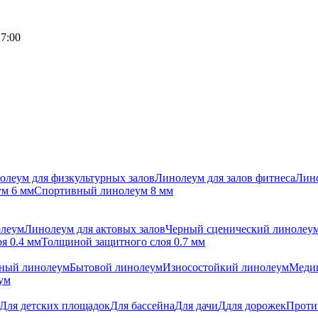
17:00
олеум для физкультурных залов
Линолеум для залов фитнеса
Лино
м 6 мм
Спортивный линолеум 8 мм
олеум
Линолеум для актовых залов
Черный сценический линолеу
я 0.4 мм
Толщиной защитного слоя 0.7 мм
ный линолеум
Бытовой линолеум
Износостойкий линолеум
Меди
ум
Для детских площадок
Для бассейна
Для дачи
Ддля дорожек
Проти