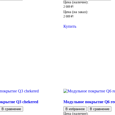
:
Цена (наличие):
2 009
₽
/
:
Цена (на заказ):
2 009
₽
/
Купить
окрытие Q3 chekered
Модульное покрытие Q6 rec
В сравнение
В избранное
В сравнение
:
Цена (наличие):