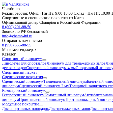
Челябинск
Режим работы:
Офис -
Пн-Пт: 9:00-18:00
Склад -
Пн-Пт: 10:00-
Спортивные и сценические покрытия из Китая
Официальный дилер Champion в Российской Федерации
8 (800) 201-88-50
Звонок по РФ бесплатный
info@champ-ltd.ru
Отправить нам письмо
8 (950) 555-88-55
Мы в мессенджерах
Каталог
Спортивный линолеум
Линолеум для спортзалов
Линолеум для тренажерных залов
Лин
детских садов
Спортивный линолеум 4 мм
Спортивный линолеу
Спортивный паркет
Сценические покрытия
Сценический линолеум
Танцевальный линолеум
Балетный лин
линолеум
Сценический линолеум 2 мм
Толщиной защитного сло
Коммерческий линолеум
Гетерогенный линолеум
Гомогенный линолеум
Антибактериаль
линолеум
Промышленный линолеум
Противопожарный линоле
Модульное покрытие
Для спортивных площадок
Для тренажерных залов
Для спортзал