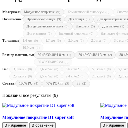
Материал:
Модульное покрытие
Коммерческий линолеум
Спорти
(9)
(0)
Назначение:
Противоскользящее
Для улицы
Для тренажерных за
(9)
(5)
Для двора частного дома
Для дачи
Для гаража
(5)
(5)
(5)
Для магазина
Балетный линолеум
Для залов фитнес
(0)
(0)
Толщина:
1,4 мм
1,7 мм
2,0 мм
2,6 мм
3,0 мм
(0)
(0)
(0)
(0)
(
10,0 мм
(0)
Размер плитки, см:
30.48*30.48*1.0 см
30.48*30.48*1.3 см
30.48
(1)
(2)
30.48*30.48*2 см
(0)
Вес:
3,0 кг/м2
3,6 кг/м2
5,6 кг/м2
5,3 кг/м2
5,1 кг
(0)
(0)
(0)
(0)
2,7 кг/м2
2,5 кг/м2
2,4 кг/м2
2,3 кг/м2
2,25 к
(0)
(0)
(0)
(0)
Состав:
100% PO
40% PO+PP
PP
(4)
(3)
(2)
Показаны все результаты (9)
Модульное покрытие D1 super soft
Модульное п
В избранное
В сравнение
В избранное