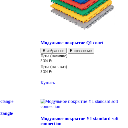
Модульное покрытие Q1 court
В избранное
В сравнение
Цена (наличие):
3 304
₽
/
Цена (на заказ):
3 304
₽
/
Купить
tangle
Модульное покрытие Y1 standard soft
connection