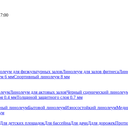
17:00
олеум для физкультурных залов
Линолеум для залов фитнеса
Лино
м 6 мм
Спортивный линолеум 8 мм
олеум
Линолеум для актовых залов
Черный сценический линолеу
я 0.4 мм
Толщиной защитного слоя 0.7 мм
ный линолеум
Бытовой линолеум
Износостойкий линолеум
Меди
ум
Для детских площадок
Для бассейна
Для дачи
Ддля дорожек
Проти