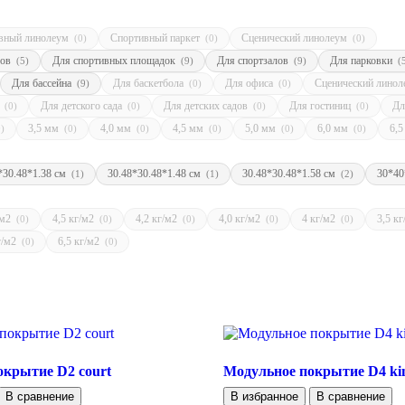
вный линолеум
Спортивный паркет
Сценический линолеум
(0)
(0)
(0)
лов
Для спортивных площадок
Для спортзалов
Для парковки
(5)
(9)
(9)
(
Для бассейна
Для баскетбола
Для офиса
Сценический лино
(9)
(0)
(0)
а
Для детского сада
Для детских садов
Для гостиниц
Дл
(0)
(0)
(0)
(0)
3,5 мм
4,0 мм
4,5 мм
5,0 мм
6,0 мм
6,
0)
(0)
(0)
(0)
(0)
(0)
*30.48*1.38 см
30.48*30.48*1.48 см
30.48*30.48*1.58 см
30*40
(1)
(1)
(2)
/м2
4,5 кг/м2
4,2 кг/м2
4,0 кг/м2
4 кг/м2
3,5 к
(0)
(0)
(0)
(0)
(0)
г/м2
6,5 кг/м2
(0)
(0)
окрытие D2 court
Модульное покрытие D4 kin
В сравнение
В избранное
В сравнение