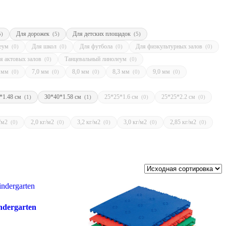
Для дорожек
Для детских площадок
5)
(5)
(5)
леум
Для школ
Для футбола
Для физкультурных залов
(0)
(0)
(0)
(0)
я актовых залов
Танцевальный линолеум
(0)
(0)
5 мм
7,0 мм
8,0 мм
8,3 мм
9,0 мм
(0)
(0)
(0)
(0)
(0)
*1.48 см
30*40*1.58 см
25*25*1.6 см
25*25*2.2 см
(1)
(1)
(0)
(0)
г/м2
2,0 кг/м2
3,2 кг/м2
3,0 кг/м2
2,85 кг/м2
(0)
(0)
(0)
(0)
(0)
dergarten