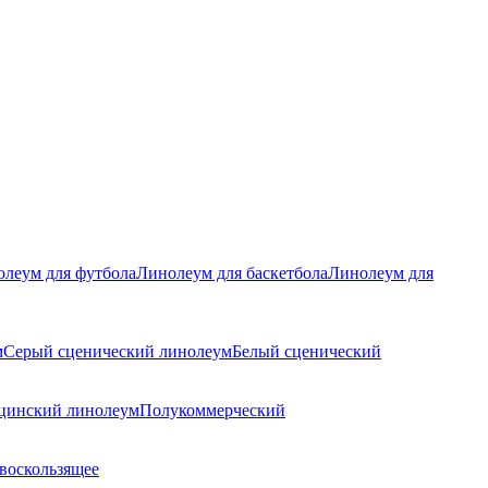
леум для футбола
Линолеум для баскетбола
Линолеум для
м
Серый сценический линолеум
Белый сценический
цинский линолеум
Полукоммерческий
воскользящее