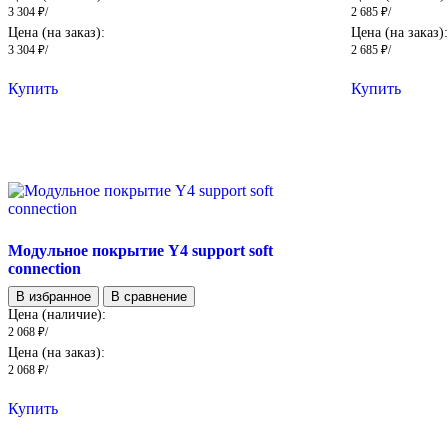
3 304
₽
/
2 685
₽
/
Цена (на заказ):
Цена (на заказ)
3 304
₽
/
2 685
₽
/
Купить
Купить
Модульное покрытие Y4 support soft
connection
В избранное
В сравнение
Цена (наличие):
2 068
₽
/
Цена (на заказ):
2 068
₽
/
Купить