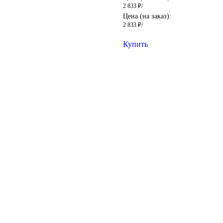
2 833
₽
/
:
Цена (на заказ):
2 833
₽
/
Купить