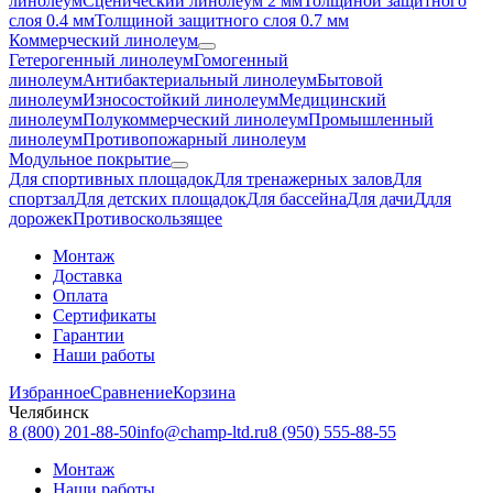
линолеум
Сценический линолеум 2 мм
Толщиной защитного
слоя 0.4 мм
Толщиной защитного слоя 0.7 мм
Коммерческий линолеум
Гетерогенный линолеум
Гомогенный
линолеум
Антибактериальный линолеум
Бытовой
линолеум
Износостойкий линолеум
Медицинский
линолеум
Полукоммерческий линолеум
Промышленный
линолеум
Противопожарный линолеум
Модульное покрытие
Для спортивных площадок
Для тренажерных залов
Для
спортзал
Для детских площадок
Для бассейна
Для дачи
Ддля
дорожек
Противоскользящее
Монтаж
Доставка
Оплата
Сертификаты
Гарантии
Наши работы
Избранное
Сравнение
Корзина
Челябинск
8 (800) 201-88-50
info@champ-ltd.ru
8 (950) 555-88-55
Монтаж
Наши работы