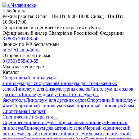
Челябинск
Режим работы:
Офис -
Пн-Пт: 9:00-18:00
Склад -
Пн-Пт:
10:00-17:00
Спортивные и сценические покрытия из Китая
Официальный дилер Champion в Российской Федерации
8 (800) 201-88-50
Звонок по РФ бесплатный
info@champ-ltd.ru
Отправить нам письмо
8 (950) 555-88-55
Мы в мессенджерах
Каталог
Спортивный линолеум
Линолеум для спортзалов
Линолеум для тренажерных
залов
Линолеум для физкультурных залов
Линолеум для залов
фитнеса
Линолеум для футбола
Линолеум для
баскетбола
Линолеум для детских садов
Спортивный линолеум
4 мм
Спортивный линолеум 6 мм
Спортивный линолеум 8 мм
Спортивный паркет
Сценические покрытия
Сценический линолеум
Танцевальный линолеум
Балетный
линолеум
Линолеум для актовых залов
Черный сценический
линолеум
Серый сценический линолеум
Белый сценический