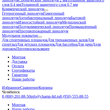
линолеум
Сценический линолеум 2 мм
Толщиной защитного
слоя 0.4 мм
Толщиной защитного слоя 0.7 мм
Коммерческий линолеум
Гетерогенный линолеум
Гомогенный
линолеум
Антибактериальный линолеум
Бытовой
линолеум
Износостойкий линолеум
Медицинский
линолеум
Полукоммерческий линолеум
Промышленный
линолеум
Противопожарный линолеум
Модульное покрытие
Для спортивных площадок
Для тренажерных залов
Для
спортзал
Для детских площадок
Для бассейна
Для дачи
Ддля
дорожек
Противоскользящее
Монтаж
Доставка
Оплата
Сертификаты
Гарантии
Наши работы
Избранное
Сравнение
Корзина
Челябинск
8 (800) 201-88-50
info@champ-ltd.ru
8 (950) 555-88-55
Монтаж
Наши работы