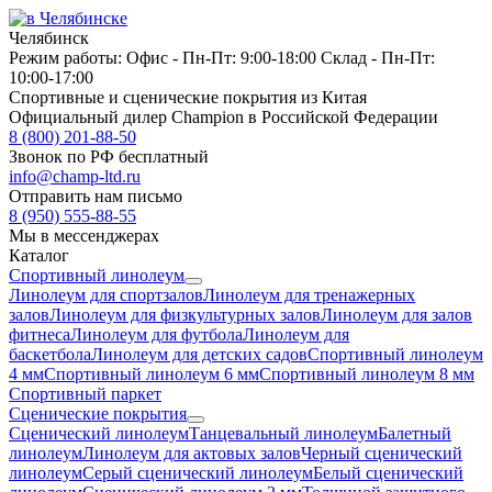
Челябинск
Режим работы:
Офис -
Пн-Пт: 9:00-18:00
Склад -
Пн-Пт:
10:00-17:00
Спортивные и сценические покрытия из Китая
Официальный дилер Champion в Российской Федерации
8 (800) 201-88-50
Звонок по РФ бесплатный
info@champ-ltd.ru
Отправить нам письмо
8 (950) 555-88-55
Мы в мессенджерах
Каталог
Спортивный линолеум
Линолеум для спортзалов
Линолеум для тренажерных
залов
Линолеум для физкультурных залов
Линолеум для залов
фитнеса
Линолеум для футбола
Линолеум для
баскетбола
Линолеум для детских садов
Спортивный линолеум
4 мм
Спортивный линолеум 6 мм
Спортивный линолеум 8 мм
Спортивный паркет
Сценические покрытия
Сценический линолеум
Танцевальный линолеум
Балетный
линолеум
Линолеум для актовых залов
Черный сценический
линолеум
Серый сценический линолеум
Белый сценический