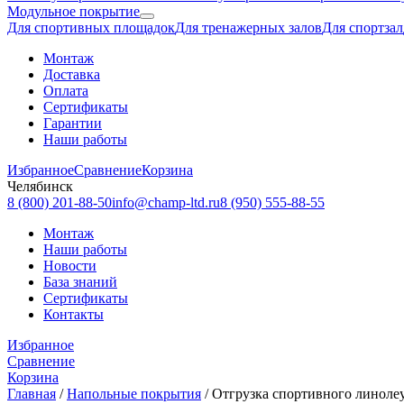
Модульное покрытие
Для спортивных площадок
Для тренажерных залов
Для спортзал
Монтаж
Доставка
Оплата
Сертификаты
Гарантии
Наши работы
Избранное
Сравнение
Корзина
Челябинск
8 (800) 201-88-50
info@champ-ltd.ru
8 (950) 555-88-55
Монтаж
Наши работы
Новости
База знаний
Сертификаты
Контакты
Избранное
Сравнение
Корзина
Главная
/
Напольные покрытия
/
Отгрузка спортивного линолеу