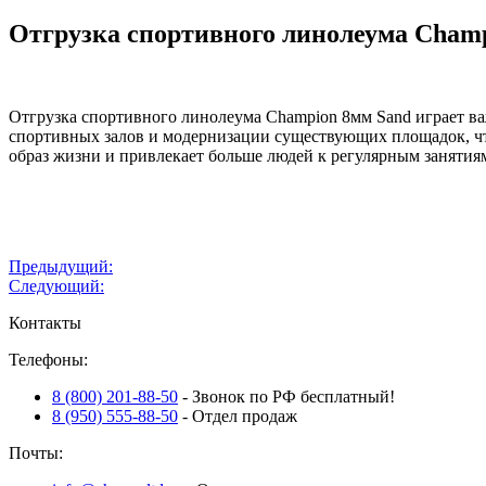
Отгрузка спортивного линолеума Champi
Отгрузка спортивного линолеума Champion 8мм Sand играет в
спортивных залов и модернизации существующих площадок, чт
образ жизни и привлекает больше людей к регулярным занятия
Навигация
Предыдущий:
Следующий:
по
Контакты
записям
Телефоны:
8 (800) 201-88-50
- Звонок по РФ бесплатный!
8 (950) 555-88-50
- Отдел продаж
Почты: