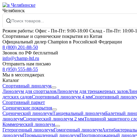
Челябинск
Режим работы:
Офис -
Пн-Пт: 9:00-18:00
Склад -
Пн-Пт: 10:00-
Спортивные и сценические покрытия из Китая
Официальный дилер Champion в Российской Федерации
8 (800) 201-88-50
Звонок по РФ бесплатный
info@champ-ltd.ru
Отправить нам письмо
8 (950) 555-88-55
Мы в мессенджерах
Каталог
Спортивный линолеум
Линолеум для спортзалов
Линолеум для тренажерных залов
Лин
детских садов
Спортивный линолеум 4 мм
Спортивный линолеу
Спортивный паркет
Сценические покрытия
Сценический линолеум
Танцевальный линолеум
Балетный лин
линолеум
Сценический линолеум 2 мм
Толщиной защитного сло
Коммерческий линолеум
Гетерогенный линолеум
Гомогенный линолеум
Антибактериаль
линолеум
Промышленный линолеум
Противопожарный линоле