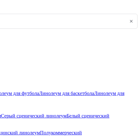
леум для футбола
Линолеум для баскетбола
Линолеум для
м
Серый сценический линолеум
Белый сценический
цинский линолеум
Полукоммерческий