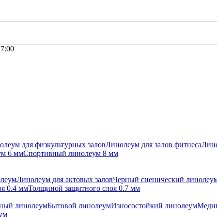
17:00
олеум для физкультурных залов
Линолеум для залов фитнеса
Лино
м 6 мм
Спортивный линолеум 8 мм
олеум
Линолеум для актовых залов
Черный сценический линолеу
я 0.4 мм
Толщиной защитного слоя 0.7 мм
ный линолеум
Бытовой линолеум
Износостойкий линолеум
Меди
ум