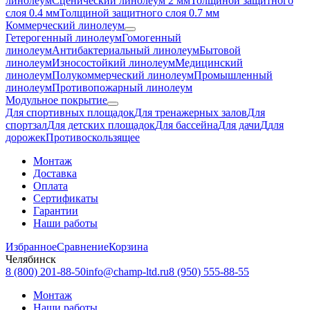
линолеум
Сценический линолеум 2 мм
Толщиной защитного
слоя 0.4 мм
Толщиной защитного слоя 0.7 мм
Коммерческий линолеум
Гетерогенный линолеум
Гомогенный
линолеум
Антибактериальный линолеум
Бытовой
линолеум
Износостойкий линолеум
Медицинский
линолеум
Полукоммерческий линолеум
Промышленный
линолеум
Противопожарный линолеум
Модульное покрытие
Для спортивных площадок
Для тренажерных залов
Для
спортзал
Для детских площадок
Для бассейна
Для дачи
Ддля
дорожек
Противоскользящее
Монтаж
Доставка
Оплата
Сертификаты
Гарантии
Наши работы
Избранное
Сравнение
Корзина
Челябинск
8 (800) 201-88-50
info@champ-ltd.ru
8 (950) 555-88-55
Монтаж
Наши работы