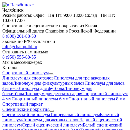
Челябинск
Режим работы:
Офис -
Пн-Пт: 9:00-18:00
Склад -
Пн-Пт:
10:00-17:00
Спортивные и сценические покрытия из Китая
Официальный дилер Champion в Российской Федерации
8 (800) 201-88-50
Звонок по РФ бесплатный
info@champ-ltd.ru
Отправить нам письмо
8 (950) 555-88-55
Мы в мессенджерах
Каталог
Спортивный линолеум
Линолеум для спортзалов
Линолеум для тренажерных
залов
Линолеум для физкультурных залов
Линолеум для залов
фитнеса
Линолеум для футбола
Линолеум для
баскетбола
Линолеум для детских садов
Спортивный линолеум
4 мм
Спортивный линолеум 6 мм
Спортивный линолеум 8 мм
Спортивный паркет
Сценические покрытия
Сценический линолеум
Танцевальный линолеум
Балетный
линолеум
Линолеум для актовых залов
Черный сценический
линолеум
Серый сценический линолеум
Белый сценический