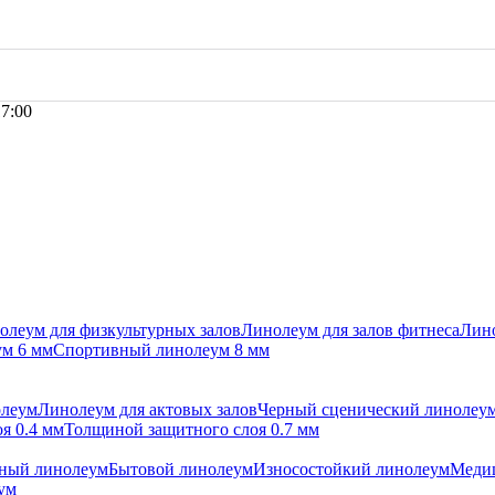
17:00
олеум для физкультурных залов
Линолеум для залов фитнеса
Лино
м 6 мм
Спортивный линолеум 8 мм
олеум
Линолеум для актовых залов
Черный сценический линолеу
я 0.4 мм
Толщиной защитного слоя 0.7 мм
ный линолеум
Бытовой линолеум
Износостойкий линолеум
Меди
ум