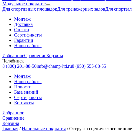
Модульное покрытие
Для спортивных площадок
Для тренажерных залов
Для спортзал
Монтаж
Доставка
Оплата
Сертификаты
Гарантии
Наши работы
Избранное
Сравнение
Корзина
Челябинск
8 (800) 201-88-50
info@champ-ltd.ru
8 (950) 555-88-55
Монтаж
Наши работы
Новости
База знаний
Сертификаты
Контакты
Избранное
Сравнение
Корзина
Главная
/
Напольные покрытия
/
Отгрузка сценического линоле