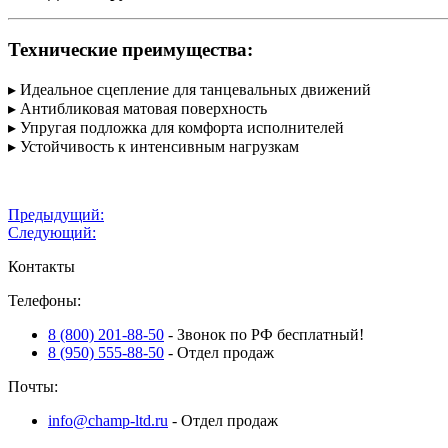
Технические преимущества:
▸ Идеальное сцепление для танцевальных движений
▸ Антибликовая матовая поверхность
▸ Упругая подложка для комфорта исполнителей
▸ Устойчивость к интенсивным нагрузкам
Навигация
Предыдущий:
Следующий:
по
Контакты
записям
Телефоны:
8 (800) 201-88-50
- Звонок по РФ бесплатный!
8 (950) 555-88-50
- Отдел продаж
Почты:
info@champ-ltd.ru
- Отдел продаж