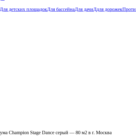
Для детских площадок
Для бассейна
Для дачи
Ддля дорожек
Проти
ума Champion Stage Dance серый — 80 м2 в г. Москва