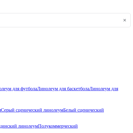
леум для футбола
Линолеум для баскетбола
Линолеум для
м
Серый сценический линолеум
Белый сценический
цинский линолеум
Полукоммерческий