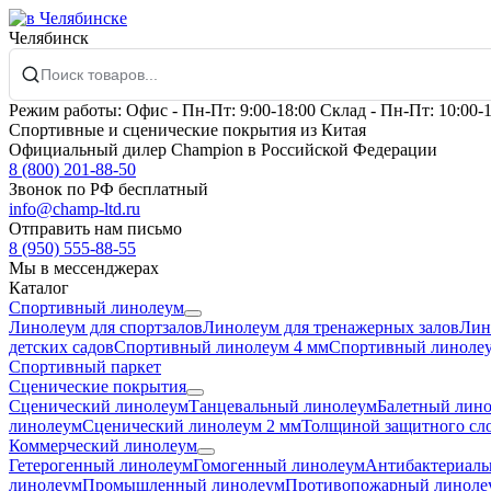
Челябинск
Режим работы:
Офис -
Пн-Пт: 9:00-18:00
Склад -
Пн-Пт: 10:00-
Спортивные и сценические покрытия из Китая
Официальный дилер Champion в Российской Федерации
8 (800) 201-88-50
Звонок по РФ бесплатный
info@champ-ltd.ru
Отправить нам письмо
8 (950) 555-88-55
Мы в мессенджерах
Каталог
Спортивный линолеум
Линолеум для спортзалов
Линолеум для тренажерных залов
Лин
детских садов
Спортивный линолеум 4 мм
Спортивный линолеу
Спортивный паркет
Сценические покрытия
Сценический линолеум
Танцевальный линолеум
Балетный лин
линолеум
Сценический линолеум 2 мм
Толщиной защитного сло
Коммерческий линолеум
Гетерогенный линолеум
Гомогенный линолеум
Антибактериаль
линолеум
Промышленный линолеум
Противопожарный линоле