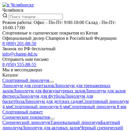
Челябинск
Режим работы:
Офис -
Пн-Пт: 9:00-18:00
Склад -
Пн-Пт:
10:00-17:00
Спортивные и сценические покрытия из Китая
Официальный дилер Champion в Российской Федерации
8 (800) 201-88-50
Звонок по РФ бесплатный
info@champ-ltd.ru
Отправить нам письмо
8 (950) 555-88-55
Мы в мессенджерах
Каталог
Спортивный линолеум
Линолеум для спортзалов
Линолеум для тренажерных
залов
Линолеум для физкультурных залов
Линолеум для залов
фитнеса
Линолеум для футбола
Линолеум для
баскетбола
Линолеум для детских садов
Спортивный линолеум
4 мм
Спортивный линолеум 6 мм
Спортивный линолеум 8 мм
Спортивный паркет
Сценические покрытия
Сценический линолеум
Танцевальный линолеум
Балетный
линолеум
Линолеум для актовых залов
Черный сценический