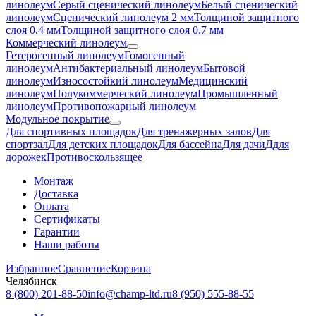
линолеум
Серый сценический линолеум
Белый сценический
линолеум
Сценический линолеум 2 мм
Толщиной защитного
слоя 0.4 мм
Толщиной защитного слоя 0.7 мм
Коммерческий линолеум
Гетерогенный линолеум
Гомогенный
линолеум
Антибактериальный линолеум
Бытовой
линолеум
Износостойкий линолеум
Медицинский
линолеум
Полукоммерческий линолеум
Промышленный
линолеум
Противопожарный линолеум
Модульное покрытие
Для спортивных площадок
Для тренажерных залов
Для
спортзал
Для детских площадок
Для бассейна
Для дачи
Ддля
дорожек
Противоскользящее
Монтаж
Доставка
Оплата
Сертификаты
Гарантии
Наши работы
Избранное
Сравнение
Корзина
Челябинск
8 (800) 201-88-50
info@champ-ltd.ru
8 (950) 555-88-55