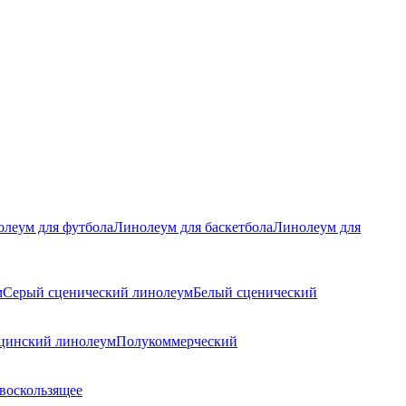
леум для футбола
Линолеум для баскетбола
Линолеум для
м
Серый сценический линолеум
Белый сценический
цинский линолеум
Полукоммерческий
воскользящее