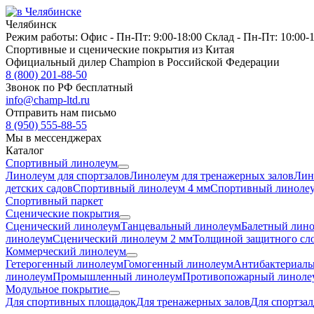
Челябинск
Режим работы:
Офис -
Пн-Пт: 9:00-18:00
Склад -
Пн-Пт: 10:00-
Спортивные и сценические покрытия из Китая
Официальный дилер Champion в Российской Федерации
8 (800) 201-88-50
Звонок по РФ бесплатный
info@champ-ltd.ru
Отправить нам письмо
8 (950) 555-88-55
Мы в мессенджерах
Каталог
Спортивный линолеум
Линолеум для спортзалов
Линолеум для тренажерных залов
Лин
детских садов
Спортивный линолеум 4 мм
Спортивный линолеу
Спортивный паркет
Сценические покрытия
Сценический линолеум
Танцевальный линолеум
Балетный лин
линолеум
Сценический линолеум 2 мм
Толщиной защитного сло
Коммерческий линолеум
Гетерогенный линолеум
Гомогенный линолеум
Антибактериаль
линолеум
Промышленный линолеум
Противопожарный линоле
Модульное покрытие
Для спортивных площадок
Для тренажерных залов
Для спортзал