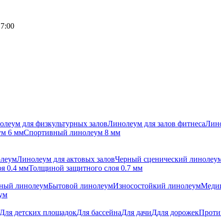
17:00
олеум для физкультурных залов
Линолеум для залов фитнеса
Лино
м 6 мм
Спортивный линолеум 8 мм
олеум
Линолеум для актовых залов
Черный сценический линолеу
я 0.4 мм
Толщиной защитного слоя 0.7 мм
ный линолеум
Бытовой линолеум
Износостойкий линолеум
Меди
ум
Для детских площадок
Для бассейна
Для дачи
Ддля дорожек
Проти