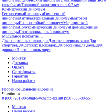
линолеум
Сценический линолеум 2 мм
Толщиной защитного
слоя 0.4 мм
Толщиной защитного слоя 0.7 мм
Коммерческий линолеум
Гетерогенный линолеум
Гомогенный
линолеум
Антибактериальный линолеум
Бытовой
линолеум
Износостойкий линолеум
Медицинский
линолеум
Полукоммерческий линолеум
Промышленный
линолеум
Противопожарный линолеум
Модульное покрытие
Для спортивных площадок
Для тренажерных залов
Для
спортзал
Для детских площадок
Для бассейна
Для дачи
Ддля
дорожек
Противоскользящее
Монтаж
Доставка
Оплата
Сертификаты
Гарантии
Наши работы
Избранное
Сравнение
Корзина
Челябинск
8 (800) 201-88-50
info@champ-ltd.ru
8 (950) 555-88-55
Монтаж
Наши работы