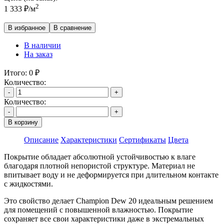
2
1 333
₽
/м
В избранное
В сравнение
В наличии
На заказ
Итого:
0
₽
Количество:
-
+
Количество:
-
+
В корзину
Описание
Характеристики
Сертификаты
Цвета
Покрытие обладает абсолютной устойчивостью к влаге
благодаря плотной непористой структуре. Материал не
впитывает воду и не деформируется при длительном контакте
с жидкостями.
Это свойство делает Champion Dew 20 идеальным решением
для помещений с повышенной влажностью. Покрытие
сохраняет все свои характеристики даже в экстремальных