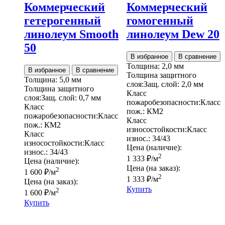
Коммерческий
Коммерческий
гетерогенный
гомогенный
линолеум Smooth
линолеум Dew 20
50
В избранное
В сравнение
Толщина:
2,0 мм
В избранное
В сравнение
Толщина защитного
Толщина:
5,0 мм
слоя:
Защ. слой:
2,0 мм
Толщина защитного
Класс
слоя:
Защ. слой:
0,7 мм
пожаробезопасности:
Класс
Класс
пож.:
КМ2
пожаробезопасности:
Класс
Класс
пож.:
КМ2
износостойкости:
Класс
Класс
износ.:
34/43
износостойкости:
Класс
Цена (наличие):
износ.:
34/43
2
1 333
₽
/м
Цена (наличие):
Цена (на заказ):
2
1 600
₽
/м
2
1 333
₽
/м
Цена (на заказ):
Купить
2
1 600
₽
/м
Купить