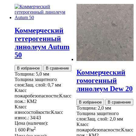
Коммерческий
гетерогенный
линолеум Autum
50
В избранное
В сравнение
Коммерческий
Толщина:
5,0 мм
гомогенный
Толщина защитного
слоя:
Защ. слой:
0,7 мм
линолеум Dew 20
Класс
пожаробезопасности:
Класс
пож.:
КМ2
В избранное
В сравнение
Класс
Толщина:
2,0 мм
износостойкости:
Класс
Толщина защитного
износ.:
34/43
слоя:
Защ. слой:
2,0 мм
Цена (наличие):
Класс
2
пожаробезопасности:
Класс
1 600
₽
/м
пож.:
КМ2
Цена (на заказ):