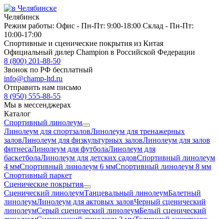
Челябинск
Режим работы:
Офис -
Пн-Пт: 9:00-18:00
Склад -
Пн-Пт:
10:00-17:00
Спортивные и сценические покрытия из Китая
Официальный дилер Champion в Российской Федерации
8 (800) 201-88-50
Звонок по РФ бесплатный
info@champ-ltd.ru
Отправить нам письмо
8 (950) 555-88-55
Мы в мессенджерах
Каталог
Спортивный линолеум
Линолеум для спортзалов
Линолеум для тренажерных
залов
Линолеум для физкультурных залов
Линолеум для залов
фитнеса
Линолеум для футбола
Линолеум для
баскетбола
Линолеум для детских садов
Спортивный линолеум
4 мм
Спортивный линолеум 6 мм
Спортивный линолеум 8 мм
Спортивный паркет
Сценические покрытия
Сценический линолеум
Танцевальный линолеум
Балетный
линолеум
Линолеум для актовых залов
Черный сценический
линолеум
Серый сценический линолеум
Белый сценический