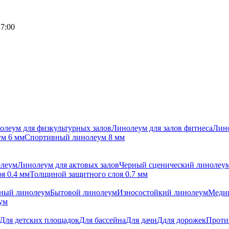
17:00
олеум для физкультурных залов
Линолеум для залов фитнеса
Лино
м 6 мм
Спортивный линолеум 8 мм
олеум
Линолеум для актовых залов
Черный сценический линолеу
я 0.4 мм
Толщиной защитного слоя 0.7 мм
ный линолеум
Бытовой линолеум
Износостойкий линолеум
Меди
ум
Для детских площадок
Для бассейна
Для дачи
Ддля дорожек
Проти