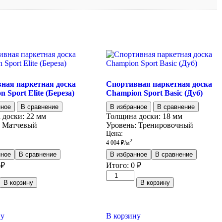
ная паркетная доска
Спортивная паркетная доска
 Sport Elite (Береза)
Champion Sport Basic (Дуб)
нное
В сравнение
В избранное
В сравнение
 доски:
22 мм
Толщина доски:
18 мм
Матчевый
Уровень:
Тренировочный
Цена:
2
4 004
₽
/м
нное
В сравнение
В избранное
В сравнение
₽
Итого:
0
₽
тво
Количество
В корзину
В корзину
товара
ная
Спортивная
я
паркетная
доска
ну
В корзину
n
Champion