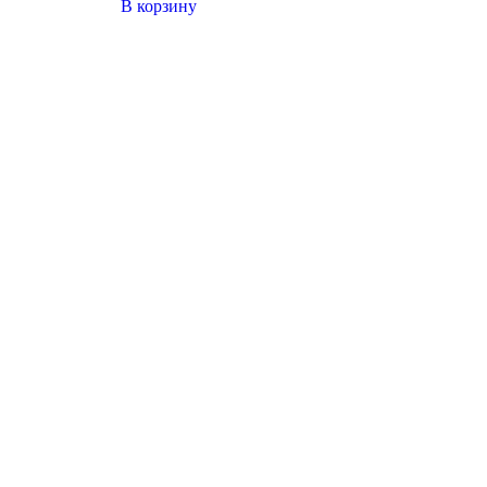
В корзину
Champion
Sport
Sport
Elite
Classic
(Береза)
(Береза)