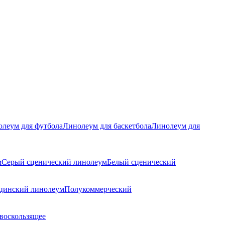
леум для футбола
Линолеум для баскетбола
Линолеум для
м
Серый сценический линолеум
Белый сценический
цинский линолеум
Полукоммерческий
воскользящее