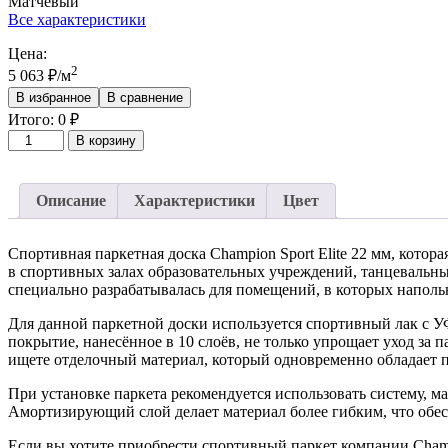
Матчевый
Все характеристики
Цена:
2
5 063
₽
/м
В избранное
В сравнение
Итого:
0
₽
Количество
В корзину
товара
Спортивная
паркетная
Описание
Характеристики
Цвет
доска
Champion
Sport
Спортивная паркетная доска Champion Sport Elite 22 мм, котор
Elite
в спортивных залах образовательных учреждений, танцевальны
Plus
специально разрабатывалась для помещений, в которых наполь
Для данной паркетной доски используется спортивный лак с У
покрытие, нанесённое в 10 слоёв, не только упрощает уход за 
ищете отделочный материал, который одновременно обладает 
При установке паркета рекомендуется использовать систему,
Амортизирующий слой делает материал более гибким, что обес
Если вы хотите приобрести спортивный паркет компании Champ