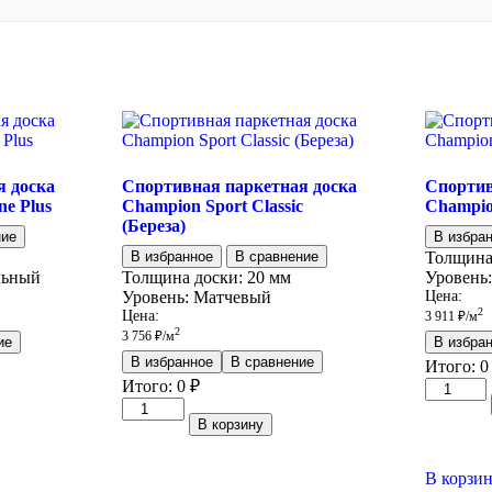
я доска
Спортивная паркетная доска
Спортив
ne Plus
Champion Sport Classic
Champion
(Береза)
ние
В избра
В избранное
В сравнение
Толщина
льный
Толщина доски:
20 мм
Уровень:
Уровень:
Матчевый
Цена:
2
Цена:
3 911
₽
/м
2
3 756
₽
/м
ие
В избра
В избранное
В сравнение
Итого:
0
Итого:
0
₽
Количес
Количество
товара
В корзину
товара
Спортив
Спортивная
паркетна
паркетная
доска
В корзи
доска
Champio