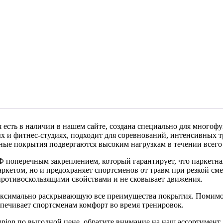
ая есть в наличии в нашем сайте, создана специально для много
х и фитнес-студиях, подходит для соревнований, интенсивных т
ные покрытия подвергаются высоким нагрузкам в течении всего 
Ф поперечным закреплением, который гарантирует, что паркетн
паркетом, но и предохраняет спортсменов от травм при резкой см
противоскользящими свойствами и не сковывает движения.
 максимально раскрывающую все преимущества покрытия. Помимо
печивает спортсменам комфорт во время тренировок.
ion по выгодной цене, обратите внимание на наш ассортимент. 