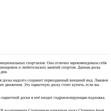
функциональных спортзалов. Она отлично зарекомендовала себя
ренировок и любительских занятий спортом. Данная доска
дня.
ая доска надолго сохранит первозданный внешний вид. Лаковое
ене движения. Эту паркетную доску стоит купить, если вы
 паркетной доски в неё входит гидроизолирующая подложка.
В ассортименте Спортивная паркетная доска Champion Sport