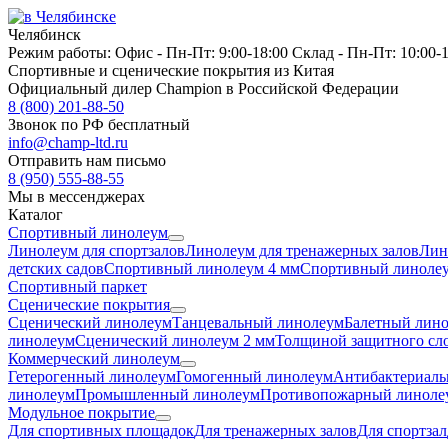
Челябинск
Режим работы:
Офис -
Пн-Пт: 9:00-18:00
Склад -
Пн-Пт: 10:00-
Спортивные и сценические покрытия из Китая
Официальный дилер Champion в Российской Федерации
8 (800) 201-88-50
Звонок по РФ бесплатный
info@champ-ltd.ru
Отправить нам письмо
8 (950) 555-88-55
Мы в мессенджерах
Каталог
Спортивный линолеум
Линолеум для спортзалов
Линолеум для тренажерных залов
Лин
детских садов
Спортивный линолеум 4 мм
Спортивный линолеу
Спортивный паркет
Сценические покрытия
Сценический линолеум
Танцевальный линолеум
Балетный лин
линолеум
Сценический линолеум 2 мм
Толщиной защитного сло
Коммерческий линолеум
Гетерогенный линолеум
Гомогенный линолеум
Антибактериаль
линолеум
Промышленный линолеум
Противопожарный линоле
Модульное покрытие
Для спортивных площадок
Для тренажерных залов
Для спортзал