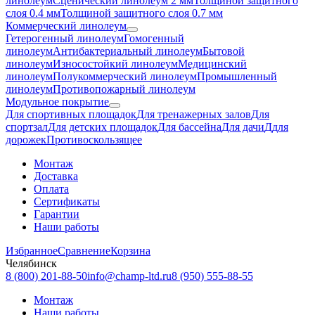
линолеум
Сценический линолеум 2 мм
Толщиной защитного
слоя 0.4 мм
Толщиной защитного слоя 0.7 мм
Коммерческий линолеум
Гетерогенный линолеум
Гомогенный
линолеум
Антибактериальный линолеум
Бытовой
линолеум
Износостойкий линолеум
Медицинский
линолеум
Полукоммерческий линолеум
Промышленный
линолеум
Противопожарный линолеум
Модульное покрытие
Для спортивных площадок
Для тренажерных залов
Для
спортзал
Для детских площадок
Для бассейна
Для дачи
Ддля
дорожек
Противоскользящее
Монтаж
Доставка
Оплата
Сертификаты
Гарантии
Наши работы
Избранное
Сравнение
Корзина
Челябинск
8 (800) 201-88-50
info@champ-ltd.ru
8 (950) 555-88-55
Монтаж
Наши работы