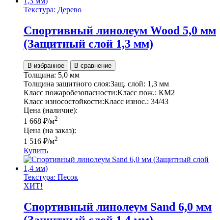
Текстура: Дерево
Спортивный линолеум Wood 5,0 мм
(Защитный слой 1,3 мм)
В избранное
В сравнение
Толщина:
5,0 мм
Толщина защитного слоя:
Защ. слой:
1,3 мм
Класс пожаробезопасности:
Класс пож.:
КМ2
Класс износостойкости:
Класс износ.:
34/43
Цена (наличие):
2
1 668
₽
/м
Цена (на заказ):
2
1 516
₽
/м
Купить
Текстура: Песок
ХИТ!
Спортивный линолеум Sand 6,0 мм