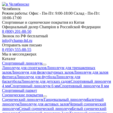
Челябинск
Режим работы:
Офис -
Пн-Пт: 9:00-18:00
Склад -
Пн-Пт:
10:00-17:00
Спортивные и сценические покрытия из Китая
Официальный дилер Champion в Российской Федерации
8 (800) 201-88-50
Звонок по РФ бесплатный
info@champ-ltd.ru
Отправить нам письмо
8 (950) 555-88-55
Мы в мессенджерах
Каталог
Спортивный линолеум
Линолеум для спортзалов
Линолеум для тренажерных
залов
Линолеум для физкультурных залов
Линолеум для залов
фитнеса
Линолеум для футбола
Линолеум для
баскетбола
Линолеум для детских садов
Спортивный линолеум
4 мм
Спортивный линолеум 6 мм
Спортивный линолеум 8 мм
Спортивный паркет
Сценические покрытия
Сценический линолеум
Танцевальный линолеум
Балетный
линолеум
Линолеум для актовых залов
Черный сценический
линолеум
Серый сценический линолеум
Белый сценический