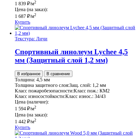
2
1 839
₽
/м
Цена (на заказ):
2
1 687
₽
/м
Купить
Текстура: Личи
Спортивный линолеум Lychee 4,5
мм (Защитный слой 1,2 мм)
В избранное
В сравнение
Толщина:
4,5 мм
Толщина защитного слоя:
Защ. слой:
1,2 мм
Класс пожаробезопасности:
Класс пож.:
КМ2
Класс износостойкости:
Класс износ.:
34/43
Цена (наличие):
2
1 594
₽
/м
Цена (на заказ):
2
1 442
₽
/м
Купить