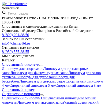
Челябинск
Режим работы:
Офис -
Пн-Пт: 9:00-18:00
Склад -
Пн-Пт:
10:00-17:00
Спортивные и сценические покрытия из Китая
Официальный дилер Champion в Российской Федерации
8 (800) 201-88-50
Звонок по РФ бесплатный
info@champ-ltd.ru
Отправить нам письмо
8 (950) 555-88-55
Мы в мессенджерах
Каталог
Спортивный линолеум
Линолеум для спортзалов
Линолеум для тренажерных
залов
Линолеум для физкультурных залов
Линолеум для залов
фитнеса
Линолеум для футбола
Линолеум для
баскетбола
Линолеум для детских садов
Спортивный линолеум
4 мм
Спортивный линолеум 6 мм
Спортивный линолеум 8 мм
Спортивный паркет
Сценические покрытия
Сценический линолеум
Танцевальный линолеум
Балетный
линолеум
Линолеум для актовых залов
Черный сценический