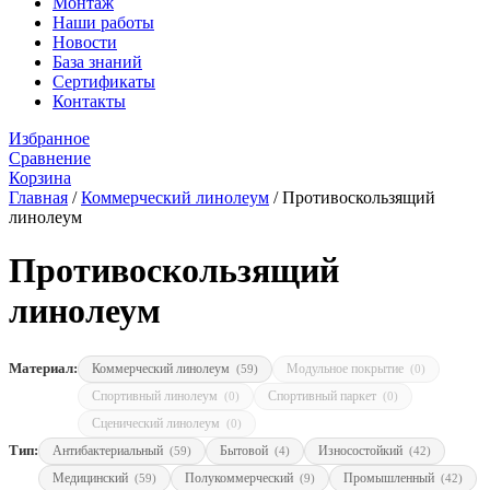
Монтаж
Наши работы
Новости
База знаний
Сертификаты
Контакты
Избранное
Сравнение
Корзина
Главная
/
Коммерческий линолеум
/
Противоскользящий
линолеум
Противоскользящий
линолеум
Материал:
Коммерческий линолеум
Модульное покрытие
(59)
(0)
Спортивный линолеум
Спортивный паркет
(0)
(0)
Сценический линолеум
(0)
Тип:
Антибактериальный
Бытовой
Износостойкий
(59)
(4)
(42)
Медицинский
Полукоммерческий
Промышленный
(59)
(9)
(42)