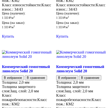
пож.:
КМ2
пож.:
КМ2
Класс износостойкости:
Класс
Класс износостойкости:
Класс
износ.:
34/43
износ.:
34/43
Цена (наличие):
Цена (наличие):
2
2
1 333
₽
/м
1 333
₽
/м
Цена (на заказ):
Цена (на заказ):
2
2
1 333
₽
/м
1 333
₽
/м
Купить
Купить
Коммерческий гомогенный
Коммерческий гомогенный
линолеум Solid 20
линолеум Solid 20
В избранное
В сравнение
В избранное
В сравнение
Толщина:
2,0 мм
Толщина:
2,0 мм
Толщина защитного
Толщина защитного
слоя:
Защ. слой:
2,0 мм
слоя:
Защ. слой:
2,0 мм
Класс
Класс
пожаробезопасности:
Класс
пожаробезопасности:
Класс
пож.:
КМ2
пож.:
КМ2