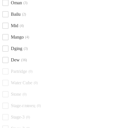
Oman
(3)
Bailu
(2)
Mid
(4)
Mango
(4)
Dging
(3)
Dew
(16)
Partridge
(0)
Water Cube
(0)
Stone
(0)
Stage-глянец
(0)
Stage-3
(0)