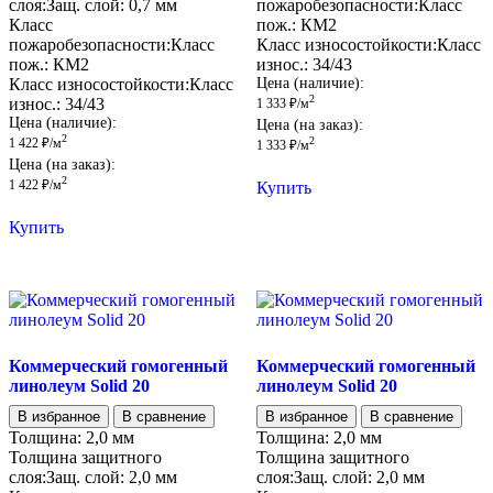
слоя:
Защ. слой:
0,7 мм
пожаробезопасности:
Класс
Класс
пож.:
КМ2
пожаробезопасности:
Класс
Класс износостойкости:
Класс
пож.:
КМ2
износ.:
34/43
Класс износостойкости:
Класс
Цена (наличие):
2
износ.:
34/43
1 333
₽
/м
Цена (наличие):
Цена (на заказ):
2
2
1 422
₽
/м
1 333
₽
/м
Цена (на заказ):
2
Купить
1 422
₽
/м
Купить
Коммерческий гомогенный
Коммерческий гомогенный
линолеум Solid 20
линолеум Solid 20
В избранное
В сравнение
В избранное
В сравнение
Толщина:
2,0 мм
Толщина:
2,0 мм
Толщина защитного
Толщина защитного
слоя:
Защ. слой:
2,0 мм
слоя:
Защ. слой:
2,0 мм