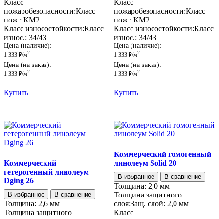
Класс
Класс
пожаробезопасности:
Класс
пожаробезопасности:
Класс
пож.:
КМ2
пож.:
КМ2
Класс износостойкости:
Класс
Класс износостойкости:
Класс
износ.:
34/43
износ.:
34/43
Цена (наличие):
Цена (наличие):
2
2
1 333
₽
/м
1 333
₽
/м
Цена (на заказ):
Цена (на заказ):
2
2
1 333
₽
/м
1 333
₽
/м
Купить
Купить
Коммерческий гомогенный
Коммерческий
линолеум Solid 20
гетерогенный линолеум
В избранное
В сравнение
Dging 26
Толщина:
2,0 мм
В избранное
В сравнение
Толщина защитного
Толщина:
2,6 мм
слоя:
Защ. слой:
2,0 мм
Толщина защитного
Класс