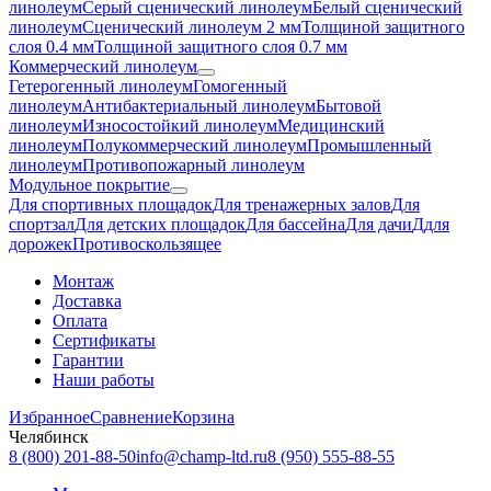
линолеум
Серый сценический линолеум
Белый сценический
линолеум
Сценический линолеум 2 мм
Толщиной защитного
слоя 0.4 мм
Толщиной защитного слоя 0.7 мм
Коммерческий линолеум
Гетерогенный линолеум
Гомогенный
линолеум
Антибактериальный линолеум
Бытовой
линолеум
Износостойкий линолеум
Медицинский
линолеум
Полукоммерческий линолеум
Промышленный
линолеум
Противопожарный линолеум
Модульное покрытие
Для спортивных площадок
Для тренажерных залов
Для
спортзал
Для детских площадок
Для бассейна
Для дачи
Ддля
дорожек
Противоскользящее
Монтаж
Доставка
Оплата
Сертификаты
Гарантии
Наши работы
Избранное
Сравнение
Корзина
Челябинск
8 (800) 201-88-50
info@champ-ltd.ru
8 (950) 555-88-55