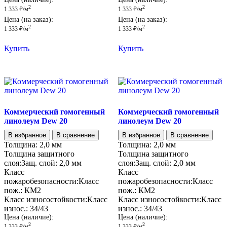
2
2
1 333
₽
/м
1 333
₽
/м
Цена (на заказ):
Цена (на заказ):
2
2
1 333
₽
/м
1 333
₽
/м
Купить
Купить
Коммерческий гомогенный
Коммерческий гомогенный
линолеум Dew 20
линолеум Dew 20
В избранное
В сравнение
В избранное
В сравнение
Толщина:
2,0 мм
Толщина:
2,0 мм
Толщина защитного
Толщина защитного
слоя:
Защ. слой:
2,0 мм
слоя:
Защ. слой:
2,0 мм
Класс
Класс
пожаробезопасности:
Класс
пожаробезопасности:
Класс
пож.:
КМ2
пож.:
КМ2
Класс износостойкости:
Класс
Класс износостойкости:
Класс
износ.:
34/43
износ.:
34/43
Цена (наличие):
Цена (наличие):
2
2
1 333
₽
/м
1 333
₽
/м