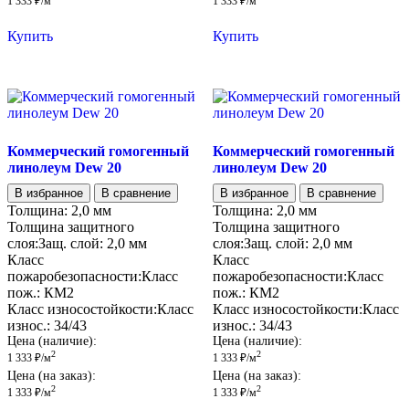
1 333
₽
/м
1 333
₽
/м
Купить
Купить
Коммерческий гомогенный
Коммерческий гомогенный
линолеум Dew 20
линолеум Dew 20
В избранное
В сравнение
В избранное
В сравнение
Толщина:
2,0 мм
Толщина:
2,0 мм
Толщина защитного
Толщина защитного
слоя:
Защ. слой:
2,0 мм
слоя:
Защ. слой:
2,0 мм
Класс
Класс
пожаробезопасности:
Класс
пожаробезопасности:
Класс
пож.:
КМ2
пож.:
КМ2
Класс износостойкости:
Класс
Класс износостойкости:
Класс
износ.:
34/43
износ.:
34/43
Цена (наличие):
Цена (наличие):
2
2
1 333
₽
/м
1 333
₽
/м
Цена (на заказ):
Цена (на заказ):
2
2
1 333
₽
/м
1 333
₽
/м