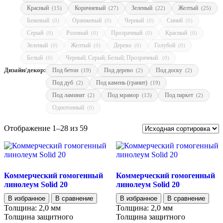
Красный
Коричневый
Зеленый
Желтый
(15)
(27)
(22)
(25)
Бежевый
Оранжевый
Черный
Синий
(0)
(0)
(0)
(0)
Серый
Розовый
Прозрачный
Красный
(0)
(0)
(0)
(0)
Зеленый
Желтый
Дерево
Голубой
(0)
(0)
(0)
(0)
Белый
Черный; Серый; Белый; Прозрачный.
(0)
(0)
Дизайн/декор:
Под бетон
Под дерево
Под доску
(19)
(2)
(2)
Под дуб
Под камень (гранит)
(2)
(19)
Под ламинат
Под мрамор
Под паркет
(2)
(13)
(2)
Однотонный
(0)
Отображение 1–28 из 59
Коммерческий гомогенный
Коммерческий гомогенный
линолеум Solid 20
линолеум Solid 20
В избранное
В сравнение
В избранное
В сравнение
Толщина:
2,0 мм
Толщина:
2,0 мм
Толщина защитного
Толщина защитного